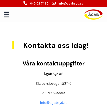
040–28 74 80
info@agabsyd.se
Kontakta oss idag!
Våra kontaktuppgifter
Ågab Syd AB
Skabersjövägen 527-0
233 92 Svedala
info@agabsyd.se