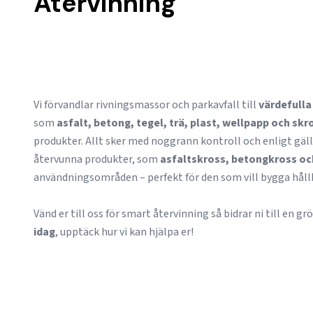
Återvinning
Vi förvandlar rivningsmassor och parkavfall till
värdefulla
som
asfalt, betong, tegel, trä, plast, wellpapp och skr
produkter. Allt sker med noggrann kontroll och enligt gäll
återvunna produkter, som
asfaltskross, betongkross oc
användningsområden – perfekt för den som vill bygga hållb
Vänd er till oss för smart återvinning så bidrar ni till en g
idag
, upptäck hur vi kan hjälpa er!