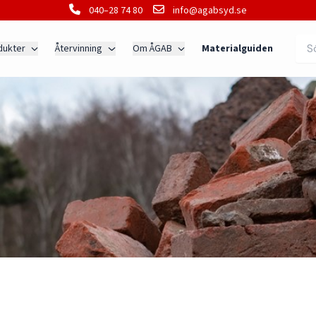
040–28 74 80
info@agabsyd.se
dukter
Återvinning
Om ÅGAB
Materialguiden